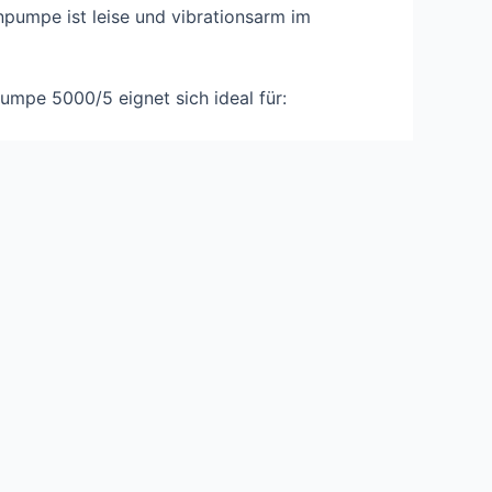
umpe ist leise und vibrationsarm im
mpe 5000/5 eignet sich ideal für:
eren Wasserquellen
e eine leistungsstarke und zuverlässige
tion aus hoher Förderleistung, robuster
ht diese Pumpe zu einem unverzichtbaren
und weitere Produktdetails finden –