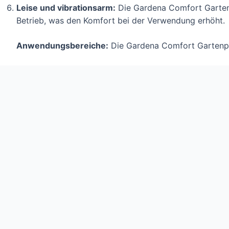
Leise und vibrationsarm:
Die Gardena Comfort Gartenp
Betrieb, was den Komfort bei der Verwendung erhöht.
Anwendungsbereiche:
Die Gardena Comfort Gartenpu
Bewässerung großer Gartenflächen
Befüllung von Gießkannen und Wasserbehältern
Entnahme von Wasser aus Brunnen, Zisternen oder and
Mit der Gardena Comfort Gartenpumpe 5000/5 haben Si
Lösung für die Bewässerung Ihres Gartens. Die Kombina
Konstruktion und benutzerfreundlicher Bedienung mac
Werkzeug für jeden Gartenliebhaber.
Die Gardena Comfort Gartenpumpe bei Amazon kaufen 
>
Link Amazon