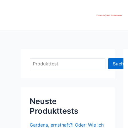
Zum
Inhalt
Findet.de | Dein Produkttester
springen
Suchen
Suche
Neuste
Produkttests
Gardena, ernsthaft?! Oder: Wie ich