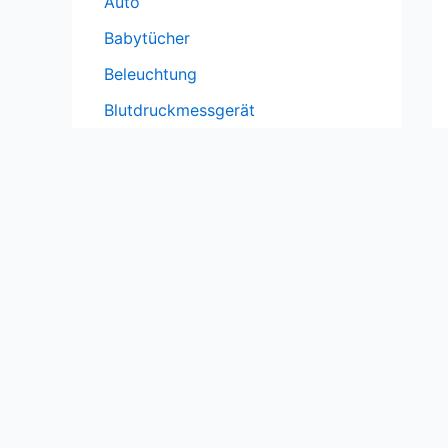
Auto
Babytücher
Beleuchtung
Blutdruckmessgerät
Bosch
Büro
Büro
Computer
Erdnüsse
Fahrrad
Förderpumpe
Fritteuse
Gardena